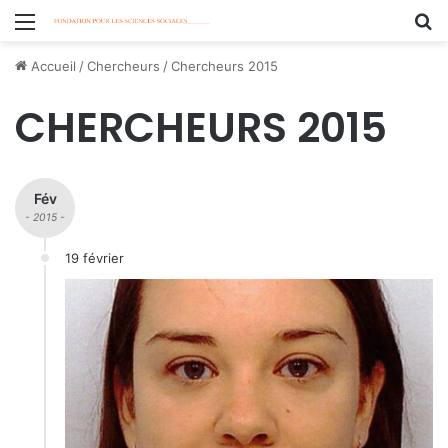
Menu
R
Accueil
/
Chercheurs
/
Chercheurs 2015
CHERCHEURS 2015
Fév
- 2015 -
19 février