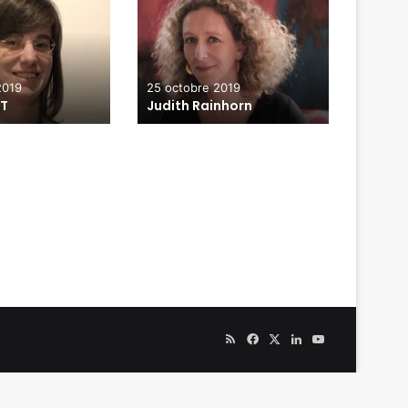
2019
25 octobre 2019
25 oct
UT
Judith Rainhorn
Pierre
RSS
Facebook
X
Linkedin
YouTube