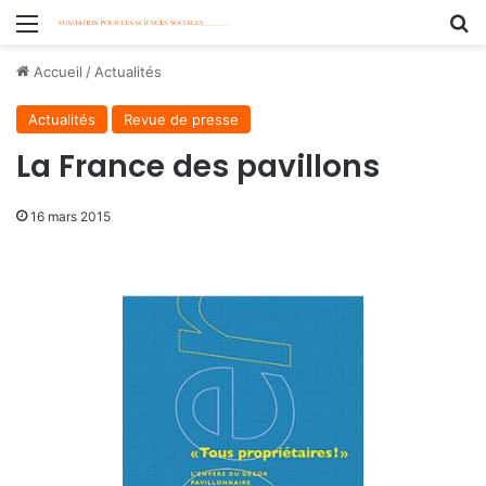
Menu
R
Accueil
/
Actualités
Actualités
Revue de presse
La France des pavillons
16 mars 2015