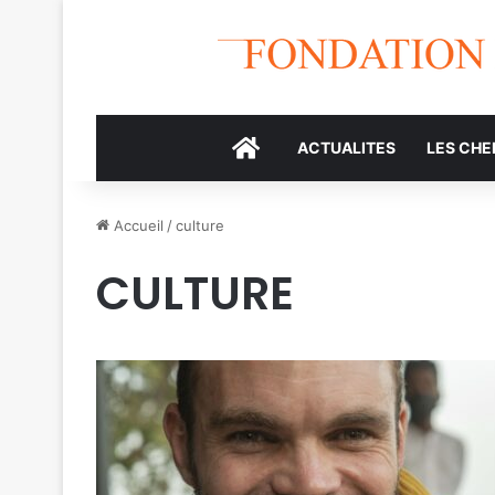
accueil icone
ACTUALITES
LES CH
Accueil
/
culture
CULTURE