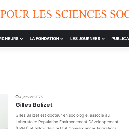
ERCHEURS
LA FONDATION
LES JOURNEES
PUBLICA
4 janvier 2025
Gilles Balizet
Gilles Balizet est docteur en sociologie, associé au
Laboratoire Population Environnement Développement
(LPED) et fellow de l’Institut Convergences Migrations